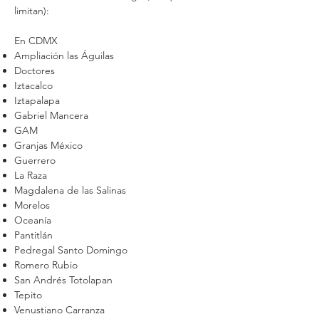
limitan):
En CDMX
Ampliación las Águilas
Doctores
Iztacalco
Iztapalapa
Gabriel Mancera
GAM
Granjas México
Guerrero
La Raza
Magdalena de las Salinas
Morelos
Oceanía
Pantitlán
Pedregal Santo Domingo
Romero Rubio
San Andrés Totolapan
Tepito
Venustiano Carranza