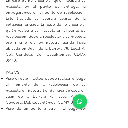
En caso de no encontrar quién reciba a su
mascota en el punto de entrega, la
entregaremos en el punto de recolección.
Este traslado se cobrará aparte de la
cotización enviada. En caso de no encontrar
quién reciba a su mascota en el punto de
recolección, deberá recolectar a su mascota
ese mismo día en nuestra tienda física
ubicada en Juan de la Barrera 78, Local A,
Col. Condesa, Del. Cuauhtémoc, CDMX
06140.
PAGOS
Viaje directo – Usted puede realizar el pago
al momento de la recolección de su
mascota en nuestra tienda física ubicada en
Juan de la Barrera 78, Local A, Col.
Condesa, Del. Cuauhtémoc, CDMX 06140.
Viaje de un punto a otro – El pago del
servicio se debe efectuar un (1) día antes de
que se realice el servicio. En caso de no
realizarlo, su servicio será cancelado sin